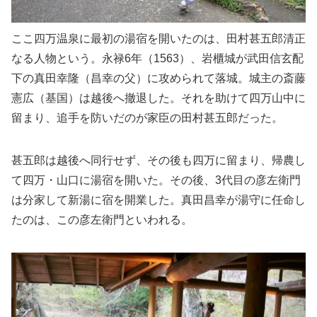
ここ四万温泉に最初の湯宿を開いたのは、田村甚五郎清正
なる人物という。永禄6年（1563）、岩櫃城が武田信玄配
下の真田幸隆（昌幸の父）に攻められて落城。城主の斎藤
憲広（基国）は越後へ撤退した。それを助けて四万山中に
留まり、追手を防いだのが家臣の田村甚五郎だった。
甚五郎は越後へ同行せず、その後も四万に留まり、帰農し
て四万・山口に湯宿を開いた。その後、3代目の彦左衛門
は分家して新湯に宿を開業した。真田昌幸が湯守に任命し
たのは、この彦左衛門といわれる。