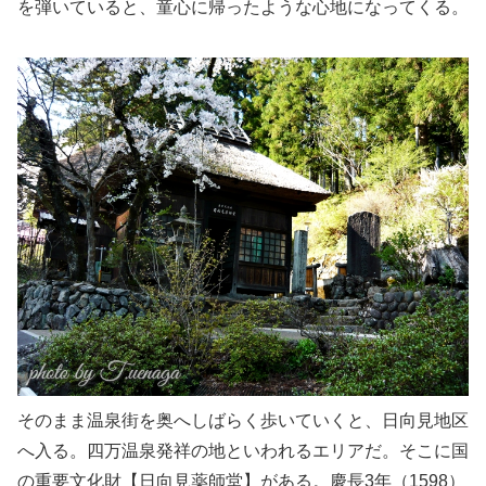
を弾いていると、童心に帰ったような心地になってくる。
そのまま温泉街を奥へしばらく歩いていくと、日向見地区
へ入る。四万温泉発祥の地といわれるエリアだ。そこに国
の重要文化財【日向見薬師堂】がある。慶長3年（1598）