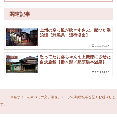
関連記事
上州の空っ風が吹きすさぶ、鄙びた湯
北関東
治場【群馬県：湯宿温泉】
2019.09.17
怒ってたお婆ちゃんを上機嫌にさせた
北関東
自炊旅館【栃木県／那須湯本温泉】
2019.09.08
※当サイトのすべての文、画像、データの無断転載を堅くお断りしま
す。