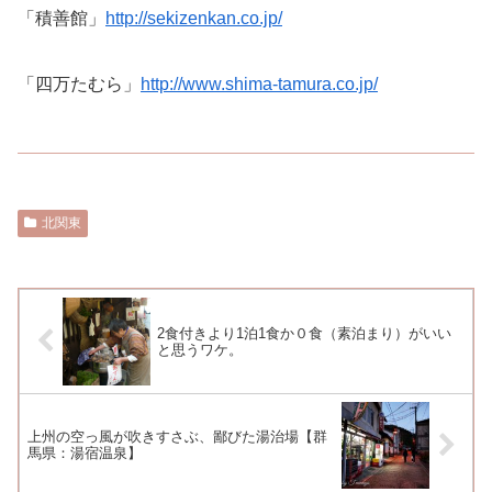
「積善館」
http://sekizenkan.co.jp/
「四万たむら」
http://www.shima-tamura.co.jp/
北関東
2食付きより1泊1食か０食（素泊まり）がいい
と思うワケ。
上州の空っ風が吹きすさぶ、鄙びた湯治場【群
馬県：湯宿温泉】