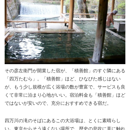
その彦左衛門が開業した宿が、「積善館」のすぐ隣にある
「四万たむら」。「積善館」ほど、ひなびた感じはない
が、もう少し規模が広く浴場の数が豊富で、サービスも良
くて非常に泊まり心地がいい。宿泊料金も「積善館」ほど
ではないが安いので、充分におすすめできる宿だ。
四万川の滝のそばにあるこの大浴場は、とくに素晴らし
い。東京からそう遠くない場所で、歴史の息吹に直に触れ