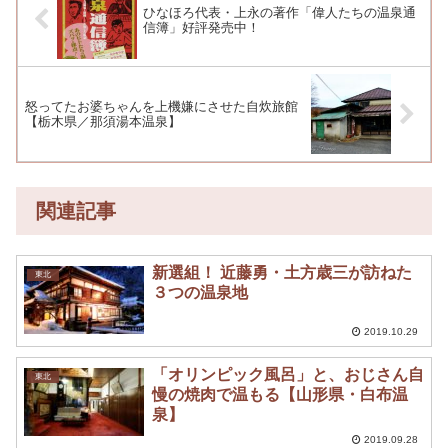
ひなほろ代表・上永の著作「偉人たちの温泉通
信簿」好評発売中！
怒ってたお婆ちゃんを上機嫌にさせた自炊旅館
【栃木県／那須湯本温泉】
関連記事
新選組！ 近藤勇・土方歳三が訪ねた
東北
３つの温泉地
2019.10.29
「オリンピック風呂」と、おじさん自
東北
慢の焼肉で温もる【山形県・白布温
泉】
2019.09.28